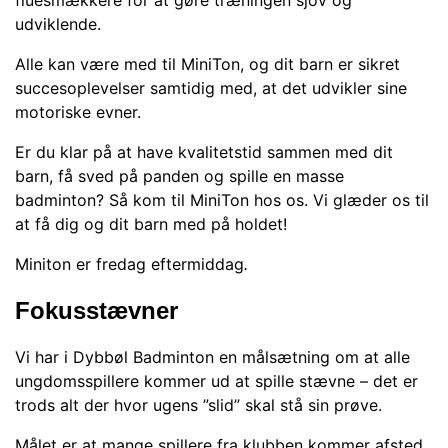
fluesmækkere for at gøre træningen sjov og
udviklende.
Alle kan være med til MiniTon, og dit barn er sikret
succesoplevelser samtidig med, at det udvikler sine
motoriske evner.
Er du klar på at have kvalitetstid sammen med dit
barn, få sved på panden og spille en masse
badminton? Så kom til MiniTon hos os. Vi glæder os til
at få dig og dit barn med på holdet!
Miniton er fredag eftermiddag
.
Fokusstævner
Vi har i Dybbøl Badminton en målsætning om at alle
ungdomsspillere kommer ud at spille stævne – det er
trods alt der hvor ugens ”slid” skal stå sin prøve.
Målet er at mange spillere fra klubben kommer afsted