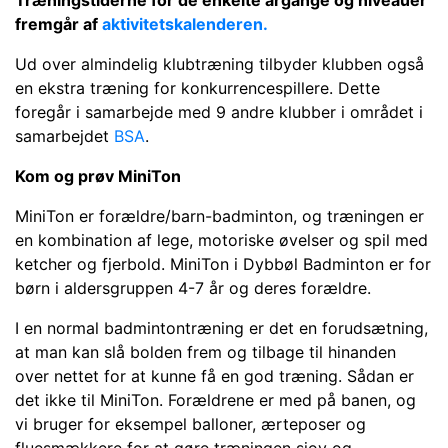
Træningstiderne for de enkelte årgange og niveauer
fremgår af
aktivitetskal
enderen.
Ud over almindelig klubtræning tilbyder klubben også
en ekstra træning for konkurrencespillere. Dette
foregår i samarbejde med 9 andre klubber i området i
samarbejdet
BSA
.
Kom og prøv MiniTon
MiniTon er forældre/barn-badminton, og træningen er
en kombination af lege, motoriske øvelser og spil med
ketcher og fjerbold. MiniTon i Dybbøl Badminton er for
børn i aldersgruppen 4-7 år og deres forældre.
I en normal badmintontræning er det en forudsætning,
at man kan slå bolden frem og tilbage til hinanden
over nettet for at kunne få en god træning. Sådan er
det ikke til MiniTon. Forældrene er med på banen, og
vi bruger for eksempel balloner, ærteposer og